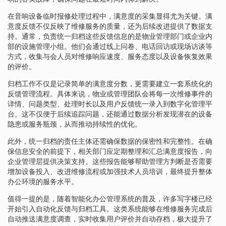
在音响设备临时报修处理过程中，满意度的采集显得尤为关键。满
意度反馈不仅反映了维修服务的质量，还为后续改进提供了数据支
持。通常，负责统一归档这些反馈信息的是物业管理部门或企业内
部的设施管理小组。他们会通过线上问卷、电话回访或现场访谈等
方式，收集与会人员对维修响应速度、服务态度以及设备恢复效果
的评价。
归档工作不仅是记录简单的满意度分数，更需要建立一套系统化的
反馈管理流程。具体来说，物业或管理团队会将每一次维修事件的
详情、问题类型、处理时长以及用户反馈统一录入到数字化管理平
台。这不仅便于后续追踪问题，还能通过数据分析发现潜在的设备
隐患或服务瓶颈，从而推动持续性的优化。
此外，统一归档的责任主体还需确保数据的保密性和完整性。在确
保信息安全的前提下，相关部门应定期整理和汇总满意度报告，向
企业管理层提供决策支持。这些报告能够帮助管理方判断是否需要
增加设备投入、改进维修流程或加强技术人员培训，最终提升整体
办公环境的服务水平。
值得一提的是，随着智能化办公管理系统的普及，许多写字楼已经
开始引入自动化反馈与归档工具。这类系统能够在维修服务完成后
自动推送满意度调查，实时收集用户评价并自动存档，极大提升了