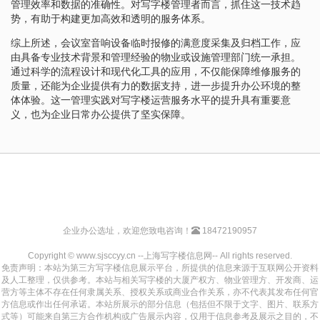
管理效率和数据的准确性。对写字楼管理者而言，抓住这一技术趋
势，有助于构建更加高效和透明的服务体系。
综上所述，会议室音响设备临时报修的满意度采集及归档工作，应
由具备专业技术背景和管理经验的物业或设施管理部门统一承担。
通过科学的流程设计和现代化工具的应用，不仅能保障维修服务的
质量，还能为企业提供有力的数据支持，进一步提升办公环境的整
体体验。这一管理实践对写字楼运营服务水平的提升具有重要意
义，也为企业日常办公提供了坚实保障。
企业办公选址，欢迎您致电咨询！
18472190957
Copyright © www.sjsccyy.cn --上海写字楼信息网-- All rights reserved.
免责声明：本站为第三方写字楼信息展示平台，所提供的信息来源于互联网公开资料
及人工整理，仅供参考。本站与相关写字楼的大厦产权方、物业管理方、开发商、运
营方等主体不存在任何隶属关系、授权关系或商业合作关系，亦不代表其发布任何官
方信息或作出任何承诺。本站所展示的部分信息（包括但不限于文字、图片、联系方
式等）可能来自第三方合作机构或广告展示内容，仅用于信息参考及展示之目的，不